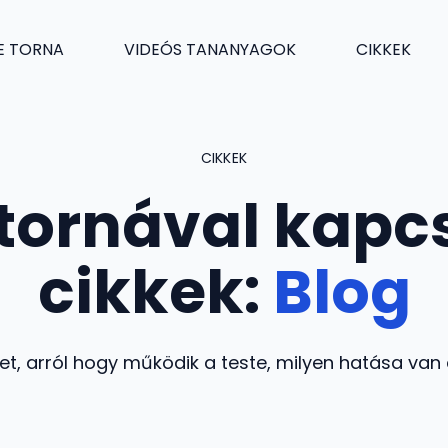
E TORNA
VIDEÓS TANANYAGOK
CIKKEK
CIKKEK
ornával kapc
cikkek:
Blog
t, arról hogy működik a teste, milyen hatása van 