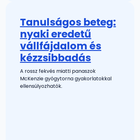
Tanulságos beteg:
nyaki eredetű
vállfájdalom és
kézzsibbadás
A rossz fekvés miatti panaszok
McKenzie gyógytorna gyakorlatokkal
ellensúlyozhatók.