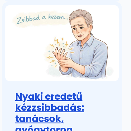
Nyaki eredetű
kézzsibbadás:
tanácsok,
gyógytorna