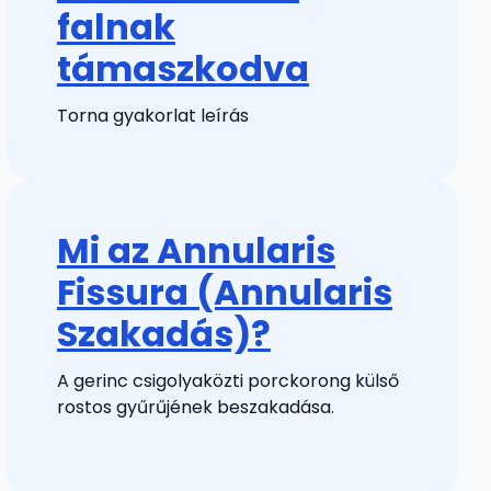
falnak
támaszkodva
Torna gyakorlat leírás
Mi az Annularis
Fissura (Annularis
Szakadás)?
A gerinc csigolyaközti porckorong külső
rostos gyűrűjének beszakadása.