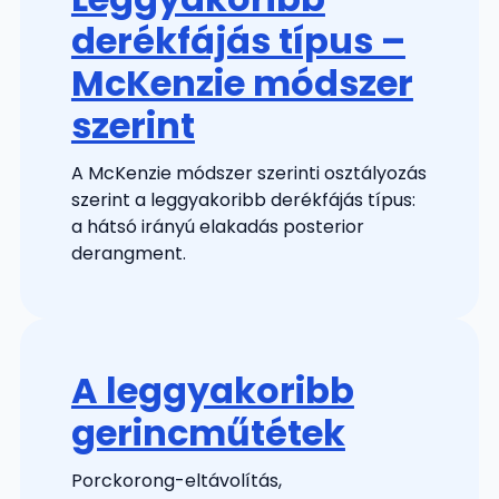
derékfájás típus –
McKenzie módszer
szerint
A McKenzie módszer szerinti osztályozás
szerint a leggyakoribb derékfájás típus:
a hátsó irányú elakadás posterior
derangment.
A leggyakoribb
gerincműtétek
Porckorong-eltávolítás,