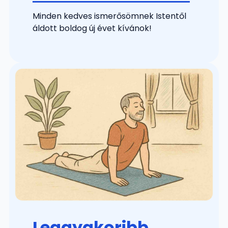
Minden kedves ismerősömnek Istentől
áldott boldog új évet kívánok!
Leggyakoribb