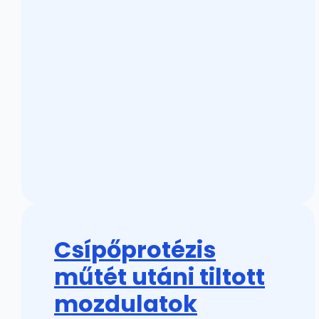
Csípőprotézis
műtét utáni tiltott
mozdulatok