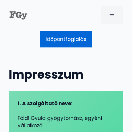
Kilépés
a
MENÜ
tartalomba
Időpontfoglalás
Impresszum
1. A szolgáltató neve
:
Földi Gyula gyógytornász, egyéni
vállalkozó