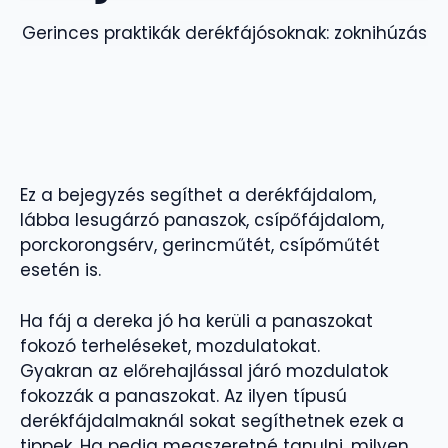
Gerinces praktikák derékfájósoknak: zoknihúzás
Ez a bejegyzés segíthet a derékfájdalom,
lábba lesugárzó panaszok, csípőfájdalom,
porckorongsérv, gerincműtét, csípőműtét
esetén is.
Ha fáj a dereka jó ha kerüli a panaszokat
fokozó terheléseket, mozdulatokat.
Gyakran az előrehajlással járó mozdulatok
fokozzák a panaszokat. Az ilyen típusú
derékfájdalmaknál sokat segíthetnek ezek a
tippek. Ha pedig megszeretné tanulni, milyen