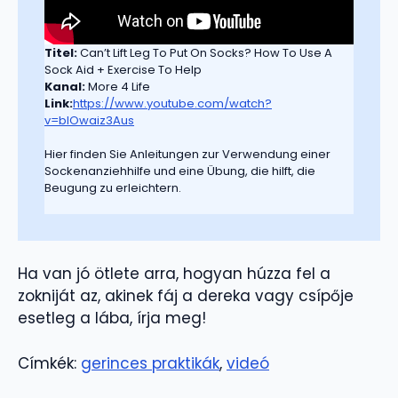
Titel:
Can’t Lift Leg To Put On Socks? How To Use A
Sock Aid + Exercise To Help
Kanal:
More 4 Life
Link:
https://www.youtube.com/watch?
v=blOwaiz3Aus
Hier finden Sie Anleitungen zur Verwendung einer
Sockenanziehhilfe und eine Übung, die hilft, die
Beugung zu erleichtern.
Ha van jó ötlete arra, hogyan húzza fel a
zokniját az, akinek fáj a dereka vagy csípője
esetleg a lába, írja meg!
Címkék:
gerinces praktikák
, 
videó