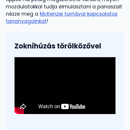
mozdulatokkal tudja elmulasztani a panaszait
nézze meg a
McKenzie tornával kapcsolatos
tananyagainkat
!
Zoknihúzás törölközővel