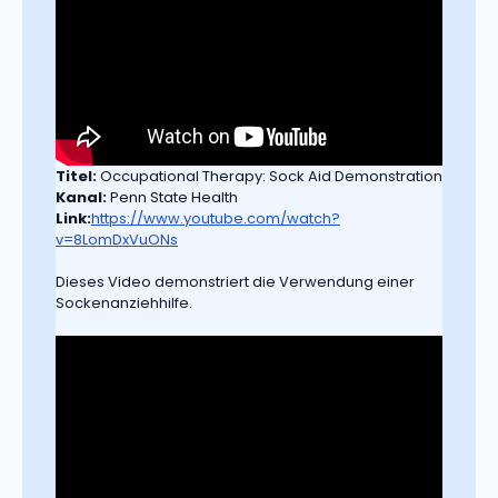
Titel:
Occupational Therapy: Sock Aid Demonstration
Kanal:
Penn State Health
Link:
https://www.youtube.com/watch?
v=8LomDxVuONs
Dieses Video demonstriert die Verwendung einer
Sockenanziehhilfe.