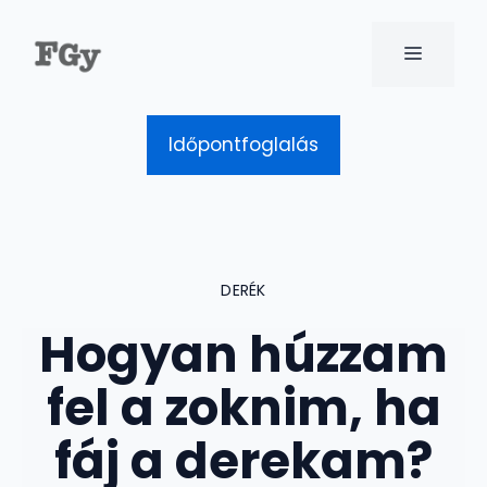
Kilépés
a
MENÜ
tartalomba
Időpontfoglalás
DERÉK
Hogyan húzzam
fel a zoknim, ha
fáj a derekam?