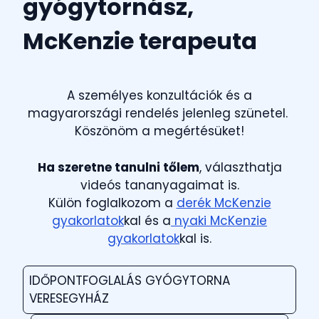
gyógytornász,
McKenzie terapeuta
A személyes konzultációk és a
magyarországi rendelés jelenleg szünetel.
Köszönöm a megértésüket!
Ha szeretne tanulni tőlem
, választhatja
videós tananyagaimat is.
Külön foglalkozom a
derék McKenzie
gyakorlatok
kal és a
nyaki McKenzie
gyakorlatok
kal is.
IDŐPONTFOGLALÁS GYÓGYTORNA
VERESEGYHÁZ