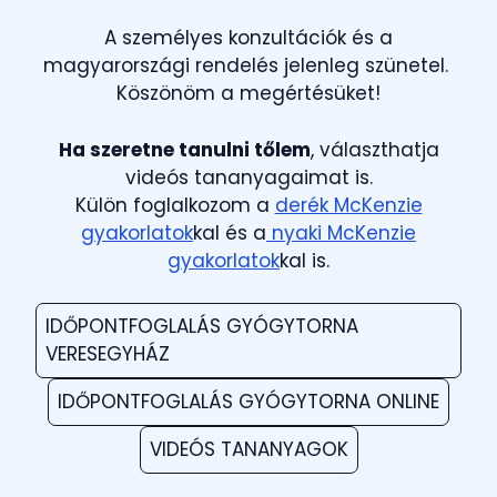
A személyes konzultációk és a
magyarországi rendelés jelenleg szünetel.
Köszönöm a megértésüket!
Ha szeretne tanulni tőlem
, választhatja
videós tananyagaimat is.
Külön foglalkozom a
derék McKenzie
gyakorlatok
kal és a
nyaki McKenzie
gyakorlatok
kal is.
IDŐPONTFOGLALÁS GYÓGYTORNA
VERESEGYHÁZ
IDŐPONTFOGLALÁS GYÓGYTORNA ONLINE
VIDEÓS TANANYAGOK