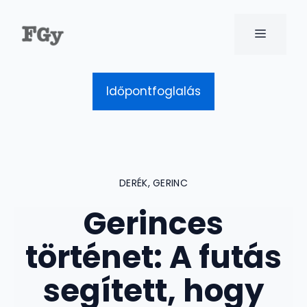
Kilépés
a
MENÜ
tartalomba
Időpontfoglalás
DERÉK
,
GERINC
Gerinces
történet: A futás
segített, hogy