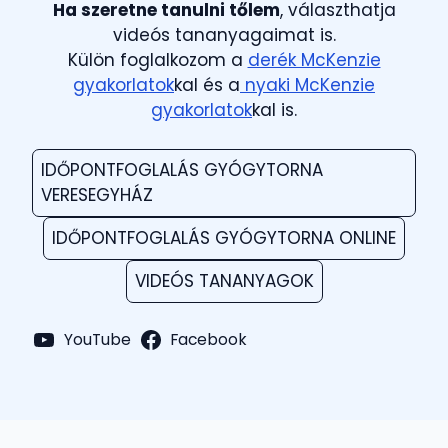
Ha szeretne tanulni tőlem
, választhatja
videós tananyagaimat is.
Külön foglalkozom a
derék McKenzie
gyakorlatok
kal és a
nyaki McKenzie
gyakorlatok
kal is.
IDŐPONTFOGLALÁS GYÓGYTORNA
VERESEGYHÁZ
IDŐPONTFOGLALÁS GYÓGYTORNA ONLINE
VIDEÓS TANANYAGOK
YouTube
Facebook