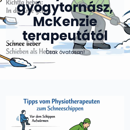
gyógytornász,
McKenzie
terapeutától
Csak óvatosan!