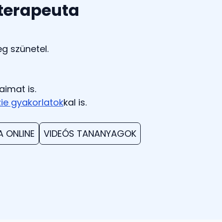
 terapeuta
eg szünetel.
aimat is.
ie gyakorlatok
kal is.
 ONLINE
VIDEÓS TANANYAGOK