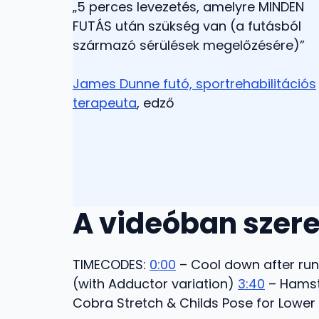
„5 perces levezetés, amelyre MINDEN
FUTÁS után szükség van (a futásból
származó sérülések megelőzésére)”
James Dunne futó, sportrehabilitációs
terapeuta
, edző
A videóban szere
TIMECODES:
0:00
– Cool down after run
(with Adductor variation)
3:40
– Hamst
Cobra Stretch & Childs Pose for Lower 