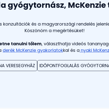
la gyógytornász, McKenzie
 konzultációk és a magyarországi rendelés jelenl
Köszönöm a megértésüket!
etne tanulni tőlem
, választhatja videós tananyag
 a
derék McKenzie gyakorlatok
kal és a
nyaki McKenz
NA VERESEGYHÁZ
IDŐPONTFOGLALÁS GYÓGYTORNA