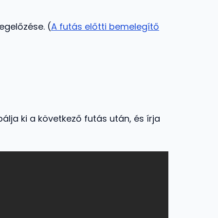
egelőzése. (
A futás előtti bemelegítő
lja ki a következő futás után, és írja