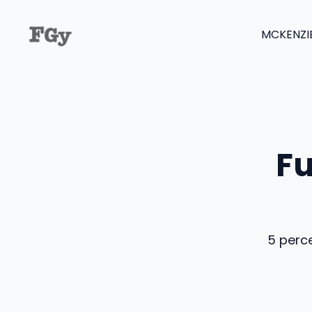
Kilépés
a
MCKENZI
tartalomba
Fu
5 perce