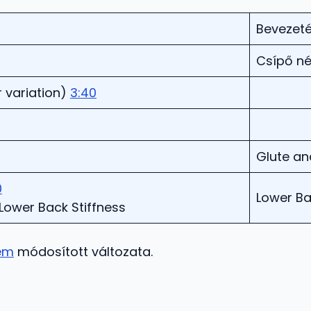
Bevezet
Csípő né
r variation)
3:40
Glute an
0
Lower Ba
Lower Back Stiffness
sem
módosított változata.