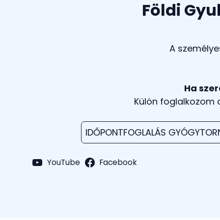
Földi Gyu
A személyes
Ha szer
Külön foglalkozom
IDŐPONTFOGLALÁS GYÓGYTOR
YouTube
Facebook