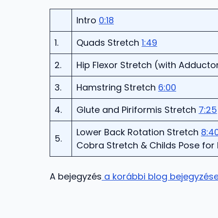
Intro
0:18
1.
Quads Stretch
1:49
2.
Hip Flexor Stretch (with Adducto
3.
Hamstring Stretch
6:00
4.
Glute and Piriformis Stretch
7:25
Lower Back Rotation Stretch
8:4
5.
Cobra Stretch & Childs Pose for 
A bejegyzés
a korábbi blog bejegyzé