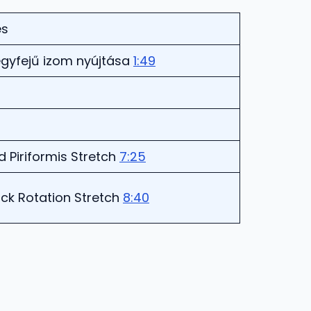
és
gyfejű izom nyújtása
1:49
d Piriformis Stretch
7:25
ck Rotation Stretch
8:40