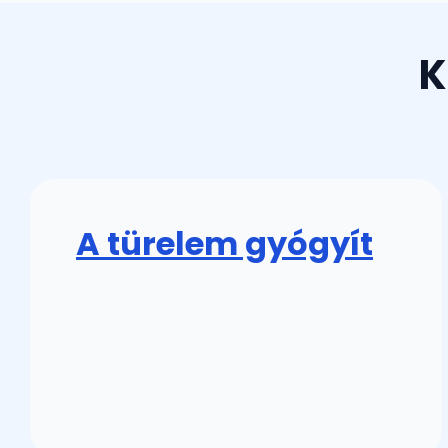
K
A türelem gyógyít