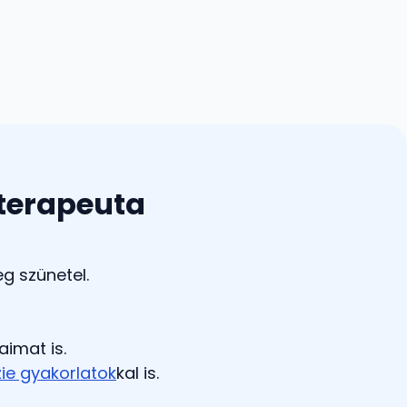
 terapeuta
eg szünetel.
aimat is.
ie gyakorlatok
kal is.