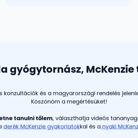
la gyógytornász, McKenzie
 konzultációk és a magyarországi rendelés jelenl
Köszönöm a megértésüket!
etne tanulni tőlem
, választhatja videós tananyag
 a
derék McKenzie gyakorlatok
kal és a
nyaki McKenz