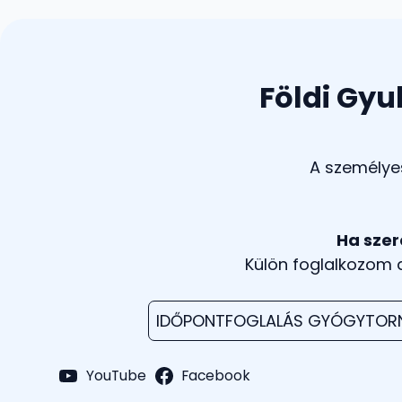
Földi Gyu
A személyes
Ha szer
Külön foglalkozom
IDŐPONTFOGLALÁS GYÓGYTOR
YouTube
Facebook