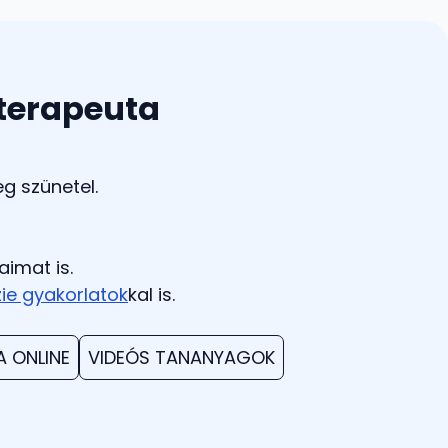
 terapeuta
eg szünetel.
aimat is.
ie gyakorlatok
kal is.
 ONLINE
VIDEÓS TANANYAGOK