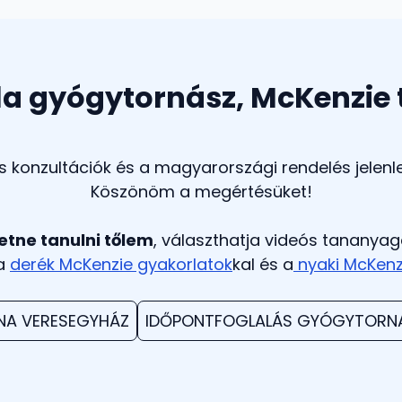
la gyógytornász, McKenzie
 konzultációk és a magyarországi rendelés jelenl
Köszönöm a megértésüket!
etne tanulni tőlem
, választhatja videós tananyag
 a
derék McKenzie gyakorlatok
kal és a
nyaki McKenz
NA VERESEGYHÁZ
IDŐPONTFOGLALÁS GYÓGYTORNA