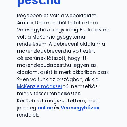
pest.hu
Régebben ez volt a weboldalam.
Amikor Debrecenből felköltöztem
Veresegyházra egy ideig Budapesten
volt a McKenzie gyógytorna
rendelésem. A debreceni oldalam a
mckenziedebrecen.hu volt ezért
célszerűnek látszott, hogy itt
mckenziebudapest.hu legyen az
oldalam, azért is mert akkoriban csak
2-en voltunk az országban, akik a
McKenzie módszer
ből nemzetközi
minősítéssel rendelkeztek.
Később ezt megszüntettem, mert
jelenleg
online
és
Veresegyházon
rendelek.