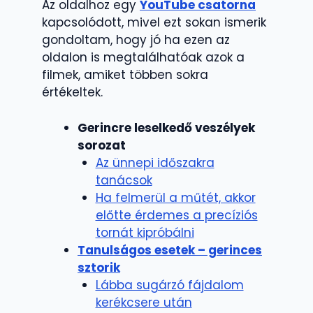
Az oldalhoz egy
YouTube csatorna
kapcsolódott, mivel ezt sokan ismerik
gondoltam, hogy jó ha ezen az
oldalon is megtalálhatóak azok a
filmek, amiket többen sokra
értékeltek.
Gerincre leselkedő veszélyek
sorozat
Az ünnepi időszakra
tanácsok
Ha felmerül a műtét, akkor
előtte érdemes a precíziós
tornát kipróbálni
Tanulságos esetek – gerinces
sztorik
Lábba sugárzó fájdalom
kerékcsere után