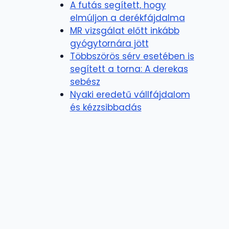
A futás segített, hogy
elmúljon a derékfájdalma
MR vizsgálat előtt inkább
gyógytornára jött
Többszörös sérv esetében is
segített a torna: A derekas
sebész
Nyaki eredetű vállfájdalom
és kézzsibbadás