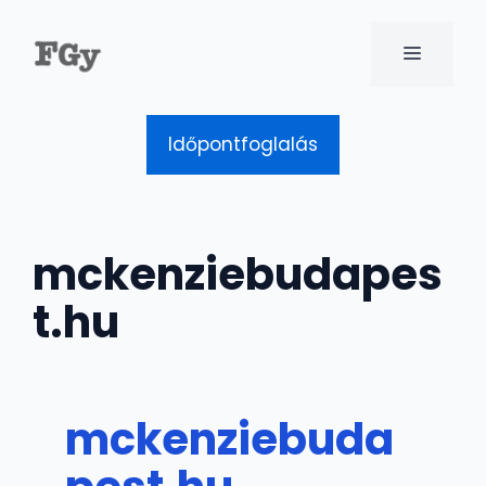
Kilépés
a
MENÜ
tartalomba
Időpontfoglalás
mckenziebudapes
t.hu
mckenziebuda