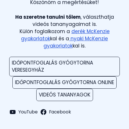
Köszönöm a megértésüket!
Ha szeretne tanulni tőlem
, választhatja
videós tananyagaimat is.
Külön foglalkozom a
derék McKenzie
gyakorlatok
kal és a
nyaki McKenzie
gyakorlatok
kal is.
IDŐPONTFOGLALÁS GYÓGYTORNA
VERESEGYHÁZ
IDŐPONTFOGLALÁS GYÓGYTORNA ONLINE
VIDEÓS TANANYAGOK
YouTube
Facebook