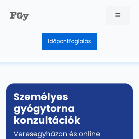
Kilépés
a
MENÜ
tartalomba
Időpontfoglalás
Személyes
gyógytorna
konzultációk
Veresegyházon és online