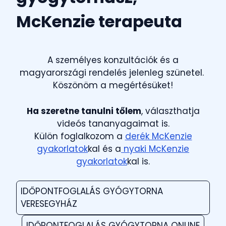
McKenzie terapeuta
A személyes konzultációk és a
magyarországi rendelés jelenleg szünetel.
Köszönöm a megértésüket!
Ha szeretne tanulni tőlem
, választhatja
videós tananyagaimat is.
Külön foglalkozom a
derék McKenzie
gyakorlatok
kal és a
nyaki McKenzie
gyakorlatok
kal is.
IDŐPONTFOGLALÁS GYÓGYTORNA
VERESEGYHÁZ
IDŐPONTFOGLALÁS GYÓGYTORNA ONLINE