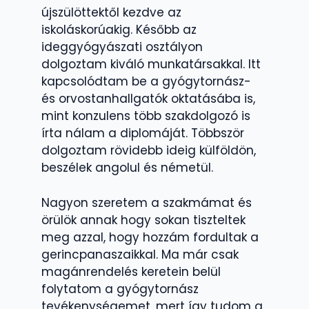
újszülöttektől kezdve az
iskoláskorúakig. Később az
ideggyógyászati osztályon
dolgoztam kiváló munkatársakkal. Itt
kapcsolódtam be a gyógytornász-
és orvostanhallgatók oktatásába is,
mint konzulens több szakdolgozó is
írta nálam a diplomáját. Többször
dolgoztam rövidebb ideig külföldön,
beszélek angolul és németül.
Nagyon szeretem a szakmámat és
örülök annak hogy sokan tiszteltek
meg azzal, hogy hozzám fordultak a
gerincpanaszaikkal. Ma már csak
magánrendelés keretein belül
folytatom a gyógytornász
tevékenységemet, mert így tudom a