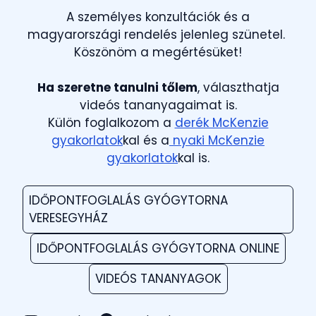
A személyes konzultációk és a
magyarországi rendelés jelenleg szünetel.
Köszönöm a megértésüket!
Ha szeretne tanulni tőlem
, választhatja
videós tananyagaimat is.
Külön foglalkozom a
derék McKenzie
gyakorlatok
kal és a
nyaki McKenzie
gyakorlatok
kal is.
IDŐPONTFOGLALÁS GYÓGYTORNA
VERESEGYHÁZ
IDŐPONTFOGLALÁS GYÓGYTORNA ONLINE
VIDEÓS TANANYAGOK