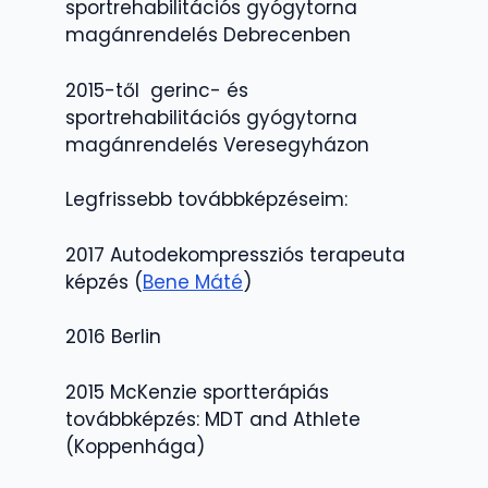
sportrehabilitációs gyógytorna
magánrendelés Debrecenben
2015-től gerinc- és
sportrehabilitációs gyógytorna
magánrendelés Veresegyházon
Legfrissebb továbbképzéseim:
2017 Autodekompressziós terapeuta
képzés (
Bene Máté
)
2016 Berlin
2015 McKenzie sportterápiás
továbbképzés: MDT and Athlete
(Koppenhága)