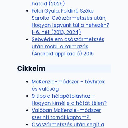
hátad (2025)
Földi Gyula, Földiné Szőke
Sarolta: Császármetszés után,
Hogyan legyünk túl a nehezén?
1-6. hét (2013, 2024)
Sebvédelem császármetszés
után mobil alkalmazás
(Android applikáció) 2015
Cikkeim
McKenzie-módszer – tévhitek
és valóság
9 tipp a hólapátoláshoz –
Hogyan kímélje a hátát télen?
Valóban McKenzie-módszer
szerinti tornát kaptam?
Császármetszés után segít a