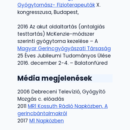
Gyógytornász- Fizioterapeuták
X.
kongresszusa, Budapest,
2016 Az akut oldaltartás (antalgiás
testtartás) McKenzie-módszer
szerinti gyógytorna kezelése – A
Magyar Gerincgyógyászati Társaság
25 Éves Jubileumi Tudományos Ülése
2016. december 2-4. – Balatonfüred
Média megjelenések
2006 Debreceni Televízió, Gyógyító
Mozgás c. előadás
2011
MR1 Kossuth Rádió Napközben, A
gerincbántalmakról
2017
M1 Napközben