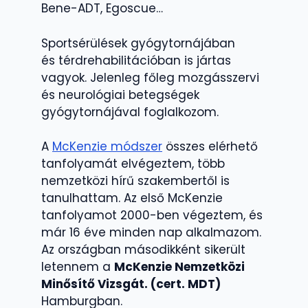
Bene-ADT, Egoscue…
Sportsérülések gyógytornájában
és térdrehabilitációban is jártas
vagyok. Jelenleg főleg mozgásszervi
és neurológiai betegségek
gyógytornájával foglalkozom.
A
McKenzie módszer
összes elérhető
tanfolyamát elvégeztem, több
nemzetközi hírű szakembertől is
tanulhattam. Az első McKenzie
tanfolyamot 2000-ben végeztem, és
már 16 éve minden nap alkalmazom.
Az országban másodikként sikerült
letennem a
McKenzie Nemzetközi
Minősítő Vizsgát. (cert. MDT)
Hamburgban.