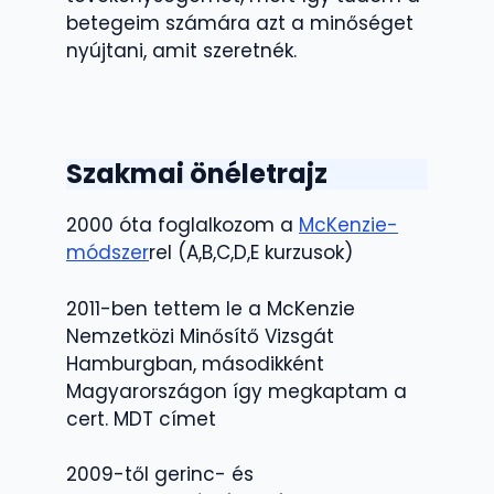
betegeim számára azt a minőséget
nyújtani, amit szeretnék.
Szakmai önéletrajz
2000 óta foglalkozom a
McKenzie-
módszer
rel (A,B,C,D,E kurzusok)
2011-ben tettem le a McKenzie
Nemzetközi Minősítő Vizsgát
Hamburgban, másodikként
Magyarországon így megkaptam a
cert. MDT címet
2009-től gerinc- és