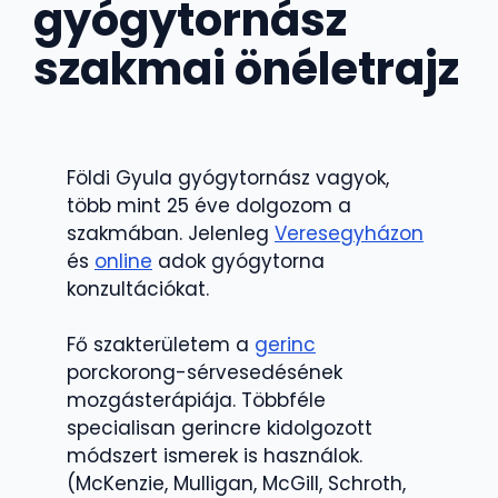
gyógytornász
szakmai önéletrajz
Földi Gyula gyógytornász vagyok,
több mint 25 éve dolgozom a
szakmában. Jelenleg
Veresegyházon
és
online
adok gyógytorna
konzultációkat.
Fő szakterületem a
gerinc
porckorong-sérvesedésének
mozgásterápiája. Többféle
specialisan gerincre kidolgozott
módszert ismerek is használok.
(McKenzie, Mulligan, McGill, Schroth,