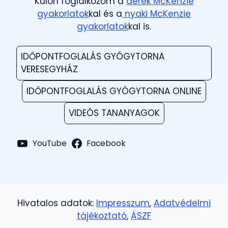
Külön foglalkozom a
derék McKenzie
gyakorlatok
kal és a
nyaki McKenzie
gyakorlatok
kal is.
IDŐPONTFOGLALÁS GYÓGYTORNA
VERESEGYHÁZ
IDŐPONTFOGLALÁS GYÓGYTORNA ONLINE
VIDEÓS TANANYAGOK
YouTube
Facebook
Hivatalos adatok:
Impresszum
,
Adatvédelmi
tájékoztató
,
ÁSZF