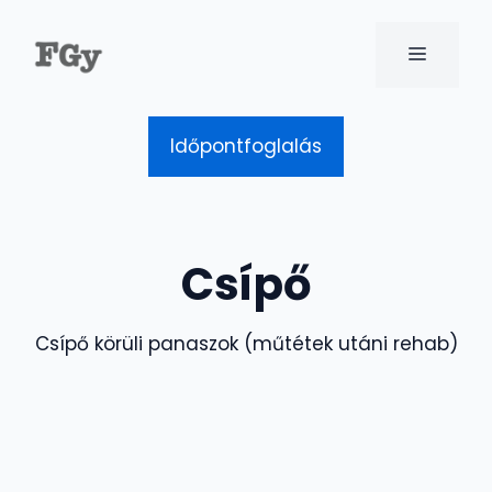
Kilépés
a
MENÜ
tartalomba
Időpontfoglalás
Csípő
Csípő körüli panaszok (műtétek utáni rehab)